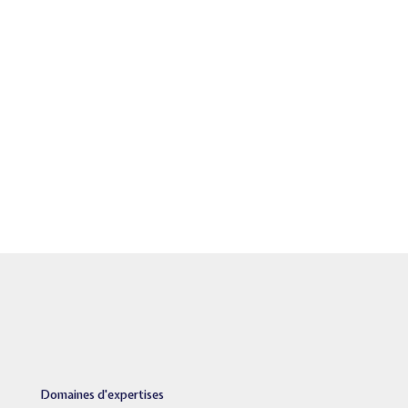
BGC CONTRÔLE
BGC CONTRÔLE
TRANSPORT
2020
HÔTELLERIE
BGC CONTRÔLE
BGC CONTRÔLE
Domaines d'expertises