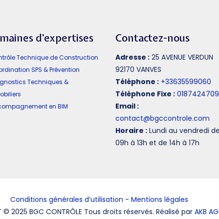
maines d'expertises
Contactez-nous
Adresse :
25 AVENUE VERDUN
ntrôle Technique de Construction
92170 VANVES
ordination SPS & Prévention
Téléphone :
+33635599060
agnostics Techniques &
Téléphone Fixe :
0187424709
biliers
Email :
ccompagnement en BIM
contact@bgccontrole.com
Horaire :
Lundi au vendredi d
09h à 13h et de 14h à 17h
Conditions générales d’utilisation
-
Mentions légales
© 2025 BGC CONTRÔLE Tous droits réservés. Réalisé par
AKB A