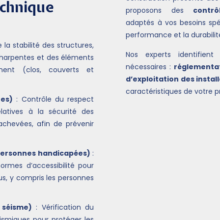
echnique
proposons des
contr
adaptés à vos besoins spéc
performance et la durabili
e la stabilité des structures,
Nos experts identifien
 charpentes et des éléments
nécessaires :
réglementa
iment (clos, couverts et
d’exploitation des instal
caractéristiques de votre pr
nes)
: Contrôle du respect
elatives à la sécurité des
achevées, afin de prévenir
 personnes handicapées)
:
ormes d’accessibilité pour
us, y compris les personnes
 séisme)
: Vérification du
ismiques pour protéger les