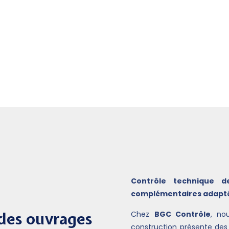
réglementaire.
Nos contrôleurs technique
dans tous les domaines li
exigences légales applicable
qualité, la sécurité et la 
à la réception des ouvrages
Contrôle technique d
complémentaires adapté
 des ouvrages
Chez
BGC Contrôle
, no
construction présente des