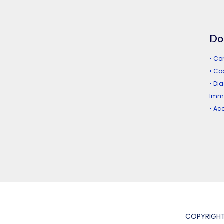
Do
• Co
• Co
• Di
Immo
• A
COPYRIGHT 