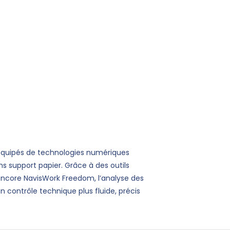
cadrées par la loi. Ces interventions
 solidité des structures, la protection des
niverselle et la résistance aux risques
onformité aux normes en vigueur, elles
aléas et d’optimiser la fiabilité des
 du projet.
équipés de technologies numériques
s support papier. Grâce à des outils
u encore NavisWork Freedom, l’analyse des
 contrôle technique plus fluide, précis