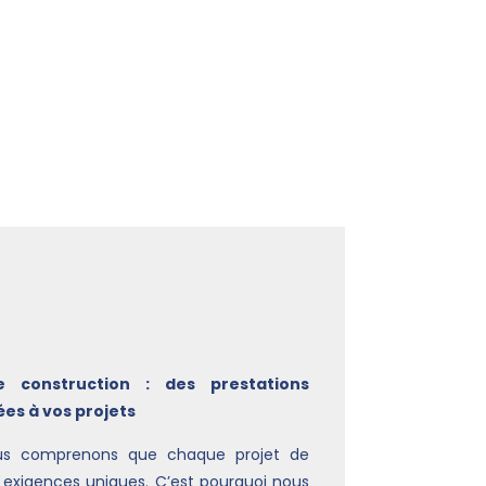
s disposent d’une expertise approfondie
és à la construction, et maîtrisent les
s. Leur rôle est essentiel pour assurer la
durabilité des bâtiments, de la conception
.
e construction : des prestations
es à vos projets
us comprenons que chaque projet de
 exigences uniques. C’est pourquoi nous