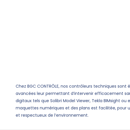
missions réglementaires en
techniques visent à vérifier la
personnes, l’accessibilité u
sismiques. En assurant la c
permettent de prévenir les 
constructions à chaque étape
Chez BGC CONTRÔLE, nos contrôleurs techniques sont 
avancées leur permettant d’intervenir efficacement san
digitaux tels que Solibri Model Viewer, Tekla BIMsight o
maquettes numériques et des plans est facilitée, pour un
et respectueux de l’environnement.