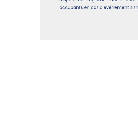
occupants en cas d’événement sis
Un suivi rigoureux d
Avec
BGC Contrôle
chaque phase de 
conformité réglementaire et sécurité to
Étude de conception
: éla
Contrôle Technique Initial (R
Étude d’exécution
: analyse 