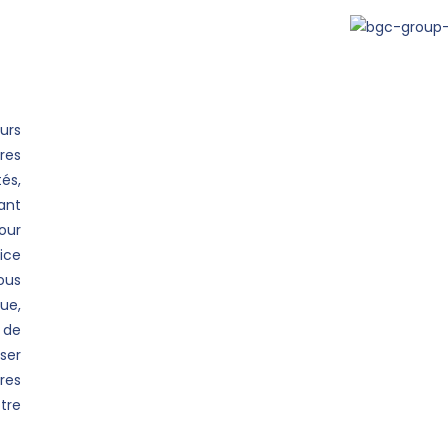
urs
res
és,
ant
our
ice
ous
ue,
 de
ser
res
tre