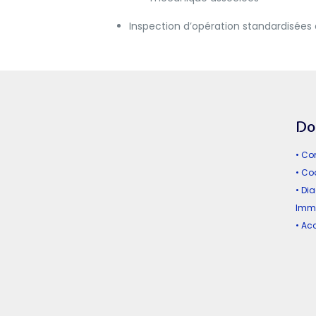
Inspection d’opération standardisées 
Do
• Co
• Co
• Di
Immo
• A