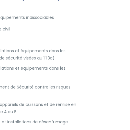
s équipements indissociables
 civil
llations et équipements dans les
e sécurité visées au 1.1.3a)
llations et équipements dans les
ent de Sécurité contre les risques
s appareils de cuissons et de remise en
e A ou B
B) et installations de désenfumage